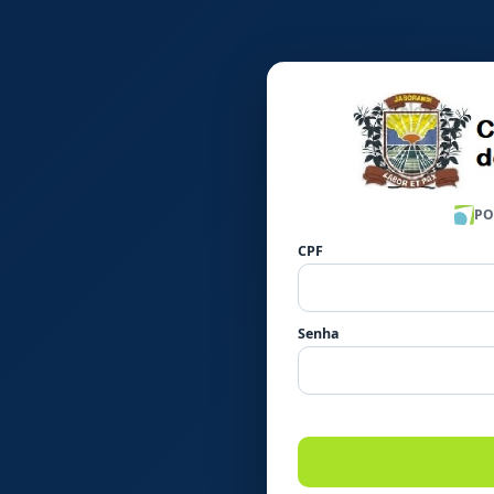
PO
CPF
Senha