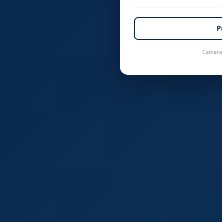
P
Camara 